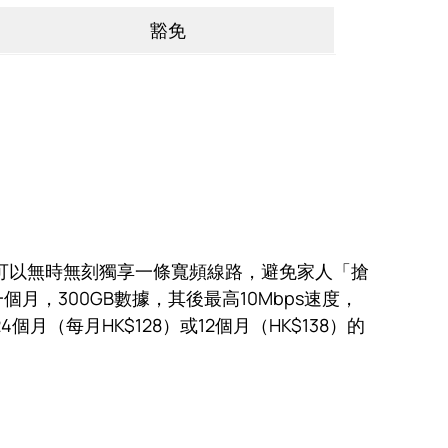
豁免
可以無時無刻獨享一條寬頻線路，避免家人「搶
，300GB數據，其後最高10Mbps速度，
每月HK$128）或12個月（HK$138）的