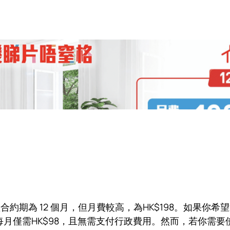
短合約期為 12 個月，但月費較高，為HK$198。如果你
每月僅需HK$98，且無需支付行政費用。然而，若你需要