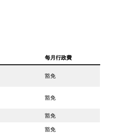
每月行政費
豁免
豁免
豁免
豁免