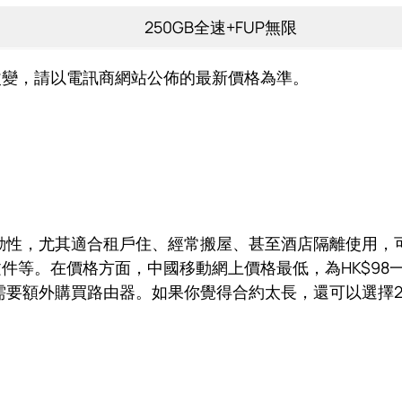
）
250GB全速+FUP無限
時間改變，請以電訊商網站公佈的最新價格為準。
動性，尤其適合租戶住、經常搬屋、甚至酒店隔離使用，
等。在價格方面，中國移動網上價格最低，為HK$98一個月
額外購買路由器。如果你覺得合約太長，還可以選擇24個月（