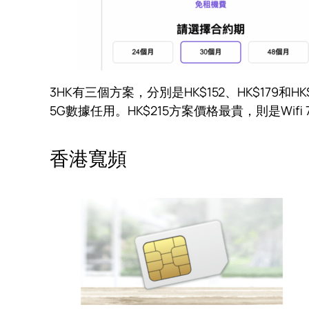
3HK有三個方案，分別是HK$152、HK$179和
5G數據任用。HK$215方案價格最貴，則是Wifi
香港寬頻